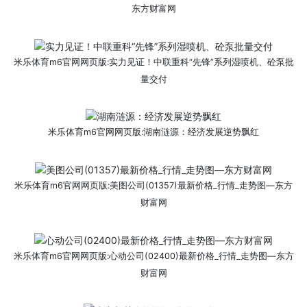
东方财富网
米乐体育m6官网网页版:实力见证！中联重科“先锋”系列湿喷机、砼泵批
量交付
米乐体育m6官网网页版:湖南涟源：经济发展逆势飘红
米乐体育m6官网网页版:美图公司(01357)最新价格_行情_走势图—东方
财富网
米乐体育m6官网网页版:心动公司(02400)最新价格_行情_走势图—东方
财富网