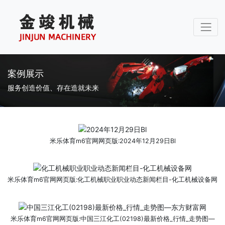
案例展示
服务创造价值、存在造就未来
米乐体育m6官网网页版:2024年12月29日Bl
米乐体育m6官网网页版:化工机械职业职业动态新闻栏目-化工机械设备网
米乐体育m6官网网页版:中国三江化工(02198)最新价格_行情_走势图—