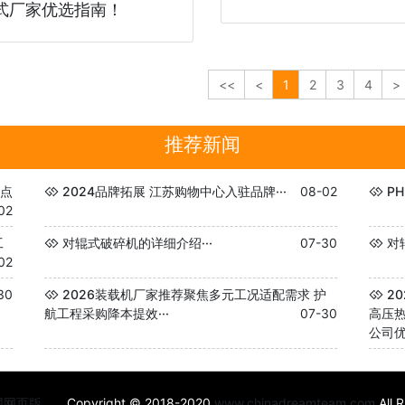
式厂家优选指南！
<<
<
1
2
3
4
>
推荐新闻
盘点
2024品牌拓展 江苏购物中心入驻品牌···
08-02
PH
02
工
对辊式破碎机的详细介绍···
07-30
对
02
30
2026装载机厂家推荐聚焦多元工况适配需求 护
2
航工程采购降本提效···
07-30
高压
公司优
网网页版
Copyright © 2018-2020
www.chinadreamteam.com
All 