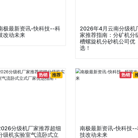
南极最新资讯-快科技--科
2026年4月云南分级机
技改动未来
家推荐指南：分矿机分
槽螺旋机分砂机公司优
选！
热销
推荐
热销
2026分级机厂家推荐超细
南极最新资讯-快科技--
分级机实验室气流卧式立
技改动未来