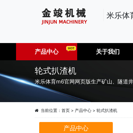
米乐体
产品中心
关于我们
轮式扒渣机
米乐体育m6官网网页版生产矿山、隧道
当前位置：
首页
>
产品中心
>
轮式扒渣机
产品中心