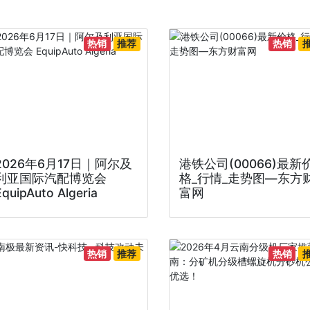
热销
推荐
热销
2026年6月17日｜阿尔及
港铁公司(00066)最新
利亚国际汽配博览会
格_行情_走势图—东方
EquipAuto Algeria
富网
热销
推荐
热销