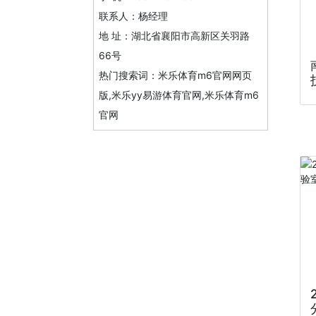
联系人：杨经理
地 址：
湖北省襄阳市高新区关羽路
66号
热门搜索词：
米乐体育m6官网网页
版
,
米乐yy易游体育官网
,
米乐体育m6
官网