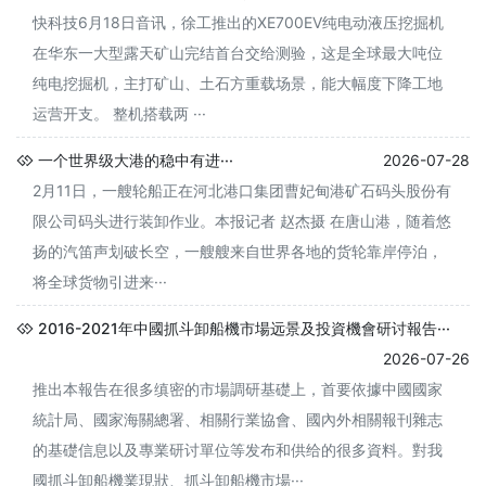
快科技6月18日音讯，徐工推出的XE700EV纯电动液压挖掘机
在华东一大型露天矿山完结首台交给测验，这是全球最大吨位
纯电挖掘机，主打矿山、土石方重载场景，能大幅度下降工地
运营开支。 整机搭载两 ···
一个世界级大港的稳中有进···
2026-07-28
2月11日，一艘轮船正在河北港口集团曹妃甸港矿石码头股份有
限公司码头进行装卸作业。本报记者 赵杰摄 在唐山港，随着悠
扬的汽笛声划破长空，一艘艘来自世界各地的货轮靠岸停泊，
将全球货物引进来···
2016-2021年中國抓斗卸船機市場远景及投資機會研讨報告···
2026-07-26
推出本報告在很多缜密的市場調研基礎上，首要依據中國國家
統計局、國家海關總署、相關行業協會、國內外相關報刊雜志
的基礎信息以及專業研讨單位等发布和供给的很多資料。對我
國抓斗卸船機業現狀、抓斗卸船機市場···