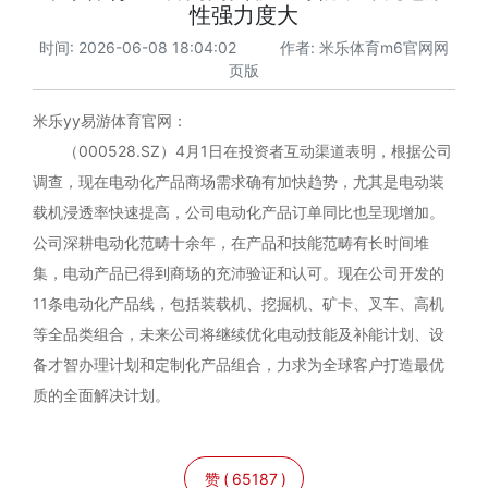
性强力度大
时间: 2026-06-08 18:04:02 作者:
米乐体育m6官网网
页版
米乐yy易游体育官网：
（000528.SZ）4月1日在投资者互动渠道表明，根据公司
调查，现在电动化产品商场需求确有加快趋势，尤其是电动装
载机浸透率快速提高，公司电动化产品订单同比也呈现增加。
公司深耕电动化范畴十余年，在产品和技能范畴有长时间堆
集，电动产品已得到商场的充沛验证和认可。现在公司开发的
11条电动化产品线，包括装载机、挖掘机、矿卡、叉车、高机
等全品类组合，未来公司将继续优化电动技能及补能计划、设
备才智办理计划和定制化产品组合，力求为全球客户打造最优
质的全面解决计划。
赞
(
65187
)