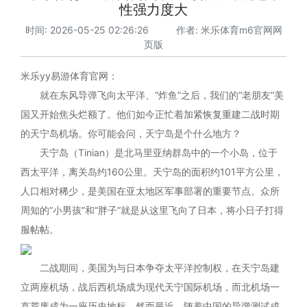
性强力度大
时间: 2026-05-25 02:26:26 作者:
米乐体育m6官网网
页版
米乐yy易游体育官网：
就在东风导弹飞向太平洋、“炸鱼”之后，我们的“老朋友”美
国又开始焦头烂额了。他们如今正忙着加紧恢复重建二战时期
的天宁岛机场。你可能会问，天宁岛是个什么地方？
天宁岛（Tinian）是北马里亚纳群岛中的一个小岛，位于
西太平洋，离关岛约160公里。天宁岛的面积约101平方公里，
人口相对稀少，是美国在亚太地区军事部署的重要节点。众所
周知的“小男孩”和“胖子”就是从这里飞向了日本，将小日子打得
服帖帖。
二战期间，美国为与日本争夺太平洋控制权，在天宁岛建
立两座机场，战后西机场成为现代天宁国际机场，而北机场一
直荒废成为一座历史地标，然而最近，随着中国的导弹测试成