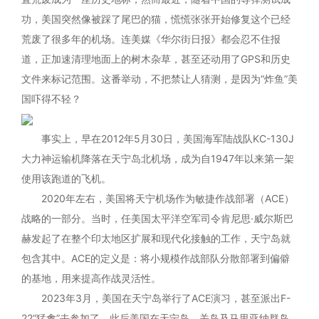
功，美国突然像被踩了尾巴的猫，慌慌张张开始修复这个已经
荒废了很多年的机场。连美媒《华尔街日报》都会忍不住报
道，正加速清理地面上的树木杂草，甚至还动用了GPS和历史
文件来标记范围。这番举动，不把禁让人猜测，是因为“炸鱼”美
国吓得不轻？
事实上，早在2012年5月30日，美国海军陆战队KC-130J
大力神运输机降落在天宁岛北机场，成为自1947年以来第一架
使用该跑道的飞机。
2020年左右，美国将天宁机场作为敏捷作战部署（ACE）
战略的一部分。当时，任美国太平洋空军司令肯尼思·威尔斯巴
赫发起了在整个印太地区扩展和现代化接触的工作，天宁岛就
包含其中。ACE的定义是：将小规模作战部队分散部署到偏僻
的基地，用来提高作战灵活性。
2023年3月，美国在天宁岛举行了ACE演习，甚至派出F-
22“猛禽”去参加了。此后美国在天宁岛、关岛及马里亚纳群岛