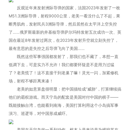
反观近年来发射洲际导弹的国家，法国2023年发射了一枚
M51.3洲际导弹，射程9000公里，老美一看没什么了不起，果
断秀肌肉，发射民兵3洲际导弹，然后居然在太平洋上空失控
了……俄罗斯最新的井基核导弹萨尔玛特发射五次成功一次、英
国在最近8年发射过两次，在2023年发射升空就立刻失控了，
最有意思的是失控之后导弹飞向了美国……
既然这些军事强国都发射了，那我们也不藏了，本想一直
低调下去，可是实力不允许！我们都要怀疑是不是用力过猛
了？老美慌了！这不直接干到老巢了嘛！灵光一闪，加紧修机
场，射程不够距离来凑！
老美的如意算盘很明显：把中国描绘成“威胁”，打算继续搞
他们的霸权游戏。而天宁岛的配套是美国对付中国的棋子——
既能接触台湾，也能看到南海，美国打算利用这个小岛搞军事
演习、巡逻等，对中国形成威吓。
美国在天宁岛的一系列动作，根本上是来说是为维护其在