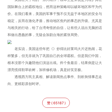
国际舞台上的霸权地位，然而这种策略却以破坏地区和平为代
价。在我们看来，美国的军事干预不仅无益于本地区的安全与
稳定，反而在激化矛盾，推动地区焦灼的事态的升级。尤其是
与相关的行动，给了台湾奇怪的自信，让有些人说出无脑的话
和做出愚蠢的事，无疑会加剧台海的紧张局势。
老实说，美国这些年把《》炒得比好莱坞大片还热闹，花
样繁多，但无非就为了巩固自己的全球霸权。但是我们中国，
根本没那个兴趣陪他们演这出戏。炸个鱼最后，结果倒是让大
漂亮慌得割草砍树，加班修机场，真是好笑至极。
透视西方民主真相、解读新闻热点事件、剖析舆情事态走
向、更精彩原创时评。
赞
(
65187
)