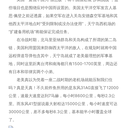
些项目也是围绕应对中国而设置的。美国太平洋空军发言人基
思·佩登之前还透露，如果空军在进入关岛安德森空军基地和其
他西太平洋地点时“受到限制或没办法使用”，天宁岛西机场的
“扩建备用机场”将能保证完成任务。
在冷战时期，北马里亚纳群岛和关岛构成了所谓的第二岛
链，美国利用盟国来防御西太平洋的敌人，在规划时就将中国
远程弹道导弹包含其中，天宁岛就成了老美最理想的军事基
地，同时这里距离台湾和南海都只有1500-1700英里，周边还
有日本和菲律宾两个小弟。
老美真以为凭着一座二战时期的老机场就能压制我们住
吗？真是天真！不久前炸鱼所用的是东风31AG直接飞了12000
公里，速最大速度达到7马赫，每小时8600公里，每秒2.3公
里。而东风41型据说最大射程达15000公里，每小时速度可达
30000公里，差不多每秒8.3公里，基本能半小时覆盖全球
了。