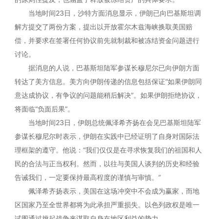
当地时间23日，沙特方面消息显示，伊朗已向巴基斯坦调
解方提交了两份方案，提出以开放霍尔木兹海峡换取美国赔
偿，并要求在签署任何协议前先就制裁和被冻结资金问题进行
讨论。
据消息的人说，巴基斯坦陆军参谋长穆尼尔已向伊朗方面
转达了美方信息。美方向伊朗传递的信息包括保证“如果伊朗同
意达成协议，有争议的问题能稍后解决”。如果伊朗拒绝协议，
将面临“负面后果”。
当地时间23日，伊朗总统佩泽希齐扬在会见巴基斯坦陆军
参谋长穆尼尔时表示，伊朗在实践中已经证明了自身对国际法
理框架的遵守。他说：“我们仅仅是在寻求恢复我们的祖国和人
民的合法与正当权利。然而，以往与美国人谈判的历史和经验
告诫我们，一定要保持最高程度的谨慎与审慎。”
佩泽希齐扬表示，美国在这场冲突中不会成为赢家，而地
区国家乃至全世界都将为此承担严重损失。以色列政权是唯一
试图通过挑起战争来谋取自身在地区利益的势力。