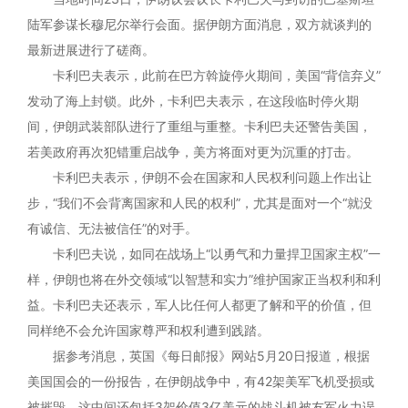
陆军参谋长穆尼尔举行会面。据伊朗方面消息，双方就谈判的
最新进展进行了磋商。
卡利巴夫表示，此前在巴方斡旋停火期间，美国“背信弃义”
发动了海上封锁。此外，卡利巴夫表示，在这段临时停火期
间，伊朗武装部队进行了重组与重整。卡利巴夫还警告美国，
若美政府再次犯错重启战争，美方将面对更为沉重的打击。
卡利巴夫表示，伊朗不会在国家和人民权利问题上作出让
步，“我们不会背离国家和人民的权利”，尤其是面对一个“就没
有诚信、无法被信任”的对手。
卡利巴夫说，如同在战场上“以勇气和力量捍卫国家主权”一
样，伊朗也将在外交领域“以智慧和实力”维护国家正当权利和利
益。卡利巴夫还表示，军人比任何人都更了解和平的价值，但
同样绝不会允许国家尊严和权利遭到践踏。
据参考消息，英国《每日邮报》网站5月20日报道，根据
美国国会的一份报告，在伊朗战争中，有42架美军飞机受损或
被摧毁，这中间还包括3架价值3亿美元的战斗机被友军火力误