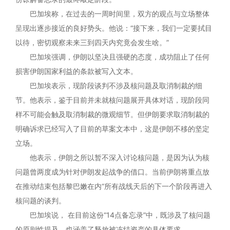
巴加埃称，在过去的一周时间里，双方的观点与立场整体
呈现出逐步接近的良好势头。他说：“接下来，我们一定要拭目
以待，密切观察未来三到四天内究竟会发生啥。”
巴加埃强调，伊朗以坚决且强硬的态度，成功阻止了任何
损害伊朗国家利益的条款被写入文本。
巴加埃表示，现阶段谈判不涉及核问题及取消制裁的细
节。他表示，鉴于目前并未就核问题展开具体对话，现阶段同
样不可能会触及取消制裁的微观细节。但伊朗要求取消制裁的
明确诉求已经写入了目前的草案文本中，这是伊朗不移的坚定
立场。
他表示，伊朗之所以暂不深入讨论核问题，是因为认为核
问题曾两度成为针对伊朗发起战争的借口。当前伊朗将重点放
在推动结束包括黎巴嫩在内“所有战线天后的下一个阶段再进入
核问题的谈判。
巴加埃说， 在目前这份“14点备忘录”中，既涉及了核问题
的原则性提及，也涵盖了释放被冻结资产的具体要求。