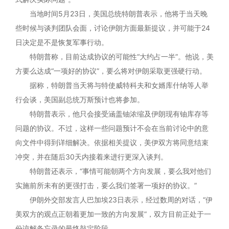
当地时间5月23日，美国总统特朗普表示，他将于当天晚
些时候与谈判团队会面，讨论伊朗方面最新提议，并可能于24
日决定是不是恢复军事行动。
特朗普称，目前达成协议的可能性“大约占一半”。他说，美
方要么达成“一项好的协议”，要么将对伊朗采取更强硬行动。
据称，特朗普当天将与特使威特科夫和女婿库什纳等人举
行会谈，美国副总统万斯预计也将参加。
特朗普表示，他只会接受涵盖铀浓缩及伊朗现有铀库存等
问题的协议。不过，这样一些问题预计不会在当前讨论中的意
向文件中得到详细解决。依据相关提议，美伊双方将同意结束
冲突，并在随后30天内接着来进行更深入谈判。
特朗普还表示，“事情可能朝两个方向发展，要么我对他们
实施前所未有的更强打击，要么我们签署一项好的协议。”
伊朗外交部发言人巴加埃23日表示，经过数周的对话，“伊
美双方的观点正朝着更加一致的方向发展”，双方目前正处于一
份谅解备忘录的最终敲定阶段。