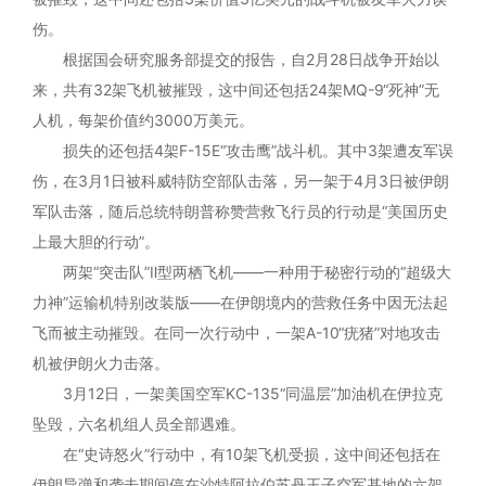
伤。
根据国会研究服务部提交的报告，自2月28日战争开始以
来，共有32架飞机被摧毁，这中间还包括24架MQ-9“死神”无
人机，每架价值约3000万美元。
损失的还包括4架F-15E“攻击鹰”战斗机。其中3架遭友军误
伤，在3月1日被科威特防空部队击落，另一架于4月3日被伊朗
军队击落，随后总统特朗普称赞营救飞行员的行动是“美国历史
上最大胆的行动”。
两架“突击队”Ⅱ型两栖飞机——一种用于秘密行动的“超级大
力神”运输机特别改装版——在伊朗境内的营救任务中因无法起
飞而被主动摧毁。在同一次行动中，一架A-10“疣猪”对地攻击
机被伊朗火力击落。
3月12日，一架美国空军KC-135“同温层”加油机在伊拉克
坠毁，六名机组人员全部遇难。
在“史诗怒火”行动中，有10架飞机受损，这中间还包括在
伊朗导弹和袭击期间停在沙特阿拉伯苏丹王子空军基地的六架