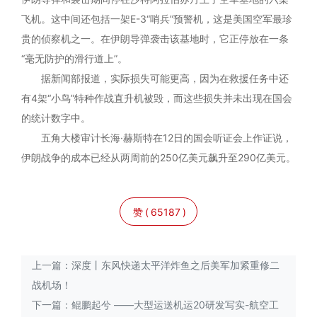
飞机。这中间还包括一架E-3“哨兵”预警机，这是美国空军最珍
贵的侦察机之一。在伊朗导弹袭击该基地时，它正停放在一条
“毫无防护的滑行道上”。
据新闻部报道，实际损失可能更高，因为在救援任务中还
有4架“小鸟”特种作战直升机被毁，而这些损失并未出现在国会
的统计数字中。
五角大楼审计长海·赫斯特在12日的国会听证会上作证说，
伊朗战争的成本已经从两周前的250亿美元飙升至290亿美元。
赞
(
65187
)
上一篇：
深度丨东风快递太平洋炸鱼之后美军加紧重修二
战机场！
下一篇：
鲲鹏起兮 ——大型运送机运20研发写实-航空工