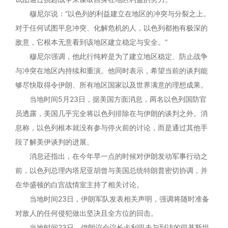
穆尼尔说：“以色列的利益建立在地区的冲突与分裂之上。
对于任何试图平息冲突、化解危机的人，以色列都抱有极深的
敌意，它根本无意看到该地区建立稳定与安全。”
穆尼尔强调，他此行纯粹是为了建立地区稳定、防止战争
与冲突在地区内持续和重演。他同时表示，希望当前的谈判能
够尽快取得令伊朗、所有地区国家以及世界满意的理想成果。
当地时间5月23日，据美国方面消息，两名以色列国防官
员透露，美国几乎完全将以色列排除在与伊朗的谈判之外。消
息称，以色列根本就没有参与停火前的讨论，而是通过其他手
段了解美伊谈判的进展。
消息还指出，在今年早一点的时候对伊朗发动军事行动之
前，以色列总理内塔尼亚胡曾与美国总统特朗普密切协调，并
在华盛顿的白宫战情室主持了相关讨论。
当地时间23日，伊朗军队发表相关声明，强调将随时准备
对敌人的任何侵犯做出坚决且全方位的回击。
当地时间23日，伊朗议会议长卡利巴夫与到访的巴基斯坦